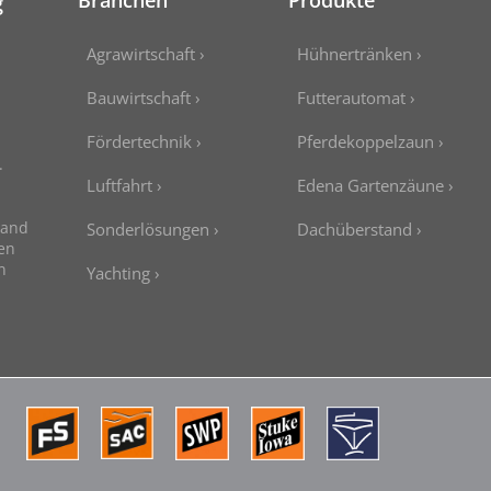
Branchen
Produkte
g
Agrawirtschaft ›
Hühnertränken ›
Bauwirtschaft ›
Futterautomat ›
Fördertechnik ›
Pferdekoppelzaun ›
.
Luftfahrt ›
Edena Gartenzäune ›
nand
Sonderlösungen ›
Dachüberstand ›
en
n
Yachting ›