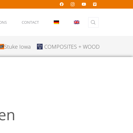
IONS
CONTACT
Stuke Iowa
COMPOSITES + WOOD
gen