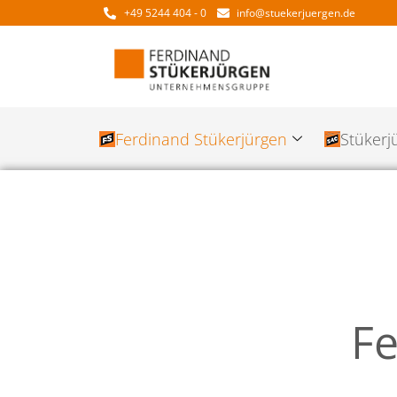
+49 5244 404 - 0
info@stuekerjuergen.de
Ferdinand Stükerjürgen
Stükerj
Fe