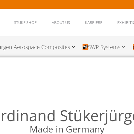
STUKE SHOP
ABOUT US
KARRIERE
EXHIBIT
ürgen Aerospace Composites
SWP Systems
rdinand Stükerjür
Made in Germany