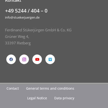
Kontakt
+49 5244 / 404 – 0
info@stuekerjuergen.de
Ferdinand Stükerjürgen GmbH & Co. KG
Grüner Weg 4,
33397 Rietberg
Contact
General terms and conditions
Legal Notice
Data privacy