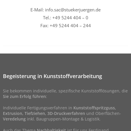
E-Mail: info.sac@stuekerjuergen.de
Tel.: +49 5244 404 – 0
Fax: +49 5244 404 – 244
Begeisterung in Kunststoffverarbeitung
Sie bekommen individuelle, spezifische Kunststofflösungen, die
Sie zum Erfolg führen
:
Individuelle Fertigungsverfahren in
Kunststoffspritzguss,
Extrusion, Tiefziehen, 3D-Druckverfahren
und Oberflächen-
Veredelung
inkl. Baugruppen-Montage & Logistik.
Auch das Thema
Nachhaltigkeit
ist für uns Ferdinand